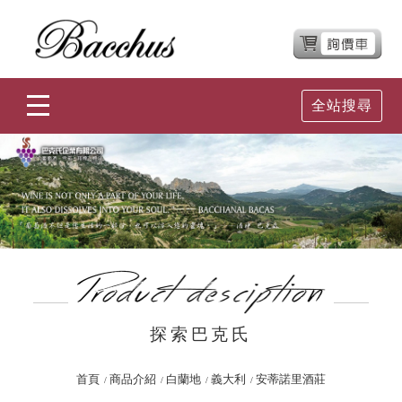
全站搜尋
探索巴克氏
首頁
商品介紹
白蘭地
義大利
安蒂諾里酒莊