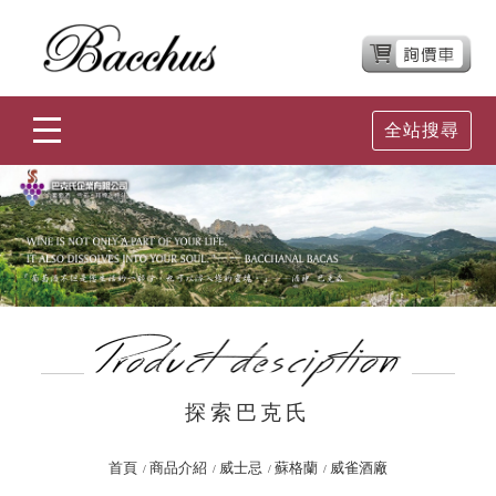
全站搜尋
探索巴克氏
首頁
商品介紹
威士忌
蘇格蘭
威雀酒廠