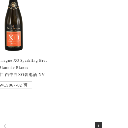
emagne XO Sparkling Brut
Blanc de Blancs
莊 白中白XO氣泡酒 NV
WCS067-02
1