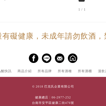
1 / 1
量有礙健康，未成年請勿飲酒，
品酩快訊
商品介紹
所有品牌
所有酒種
所有酒櫃
漫飲
© 2018 巴克氏企業有限公司
健康總店┊
06-2977-252
台南市安平區健康二街476號