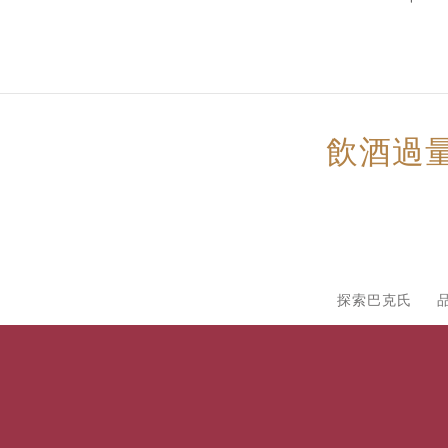
飲酒過
探索巴克氏