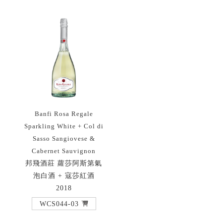
Banfi Rosa Regale
Sparkling White + Col di
Sasso Sangiovese &
Cabernet Sauvignon
邦飛酒莊 蘿莎阿斯第氣
泡白酒 + 寇莎紅酒
2018
WCS044-03