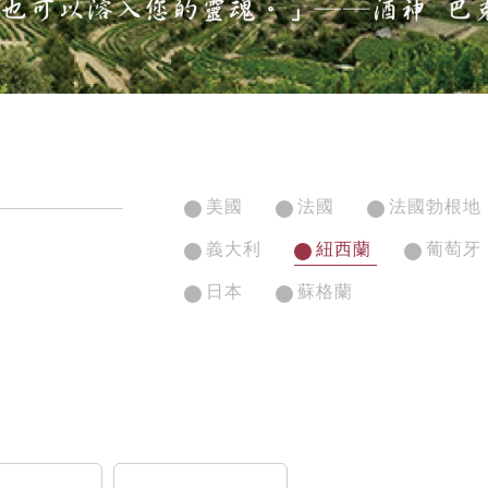
美國
法國
法國勃根地
義大利
紐西蘭
葡萄牙
日本
蘇格蘭