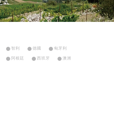
智利
德國
匈牙利
阿根廷
西班牙
澳洲