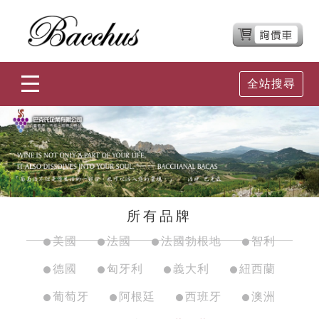
全站搜尋
所有品牌
美國
法國
法國勃根地
智利
德國
匈牙利
義大利
紐西蘭
葡萄牙
阿根廷
西班牙
澳洲