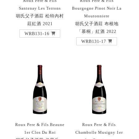
Roux Pere & Fils
Roux Pere & Fils
Santenay Les Terrons
Bourgogne Pinot Noir La
胡氏父子酒莊 松特內村
Moutonniere
莊紅酒 2021
胡氏父子酒莊 布根地
「慕桐」紅酒 2022
WRB131-16
WRB131-17
Roux Pere & Fils Beaune
Roux Pere & Fils
1er Clos Du Roi
Chambolle Musigny 1er