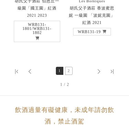
胡氏父子酒莊 伯恩丘一
Les Borniques
級園「國王園」紅酒
胡氏父子酒莊 香波蜜思
2021 2023
妮 一級園 「波妮克園」
紅酒 2021
WRB131-
1801/WRB131-
WRB131-19
1802
1
2
1 / 2
飲酒過量有礙健康，未成年請勿飲
酒，禁止酒駕