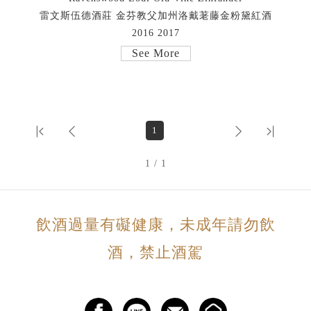
雷文斯伍德酒莊 金芬教父加州洛戴荖藤金粉黛紅酒
2016 2017
See More
1
1 / 1
飲酒過量有礙健康，未成年請勿飲
酒，禁止酒駕