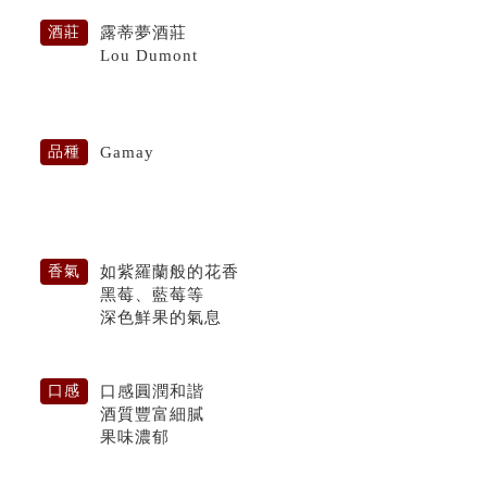
露蒂夢酒莊
酒莊
Lou Dumont
Gamay
品種
如紫羅蘭般的花香
香氣
黑莓、藍莓等
深色鮮果的氣息
口感圓潤和諧
口感
酒質豐富細膩
果味濃郁