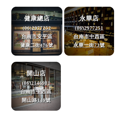
健康總店
永華店
(06)2977252
(06)2977251
台南市安平區
台南市中西區
永華一街73號
健康二街476號
開山店
(06)2146981
台南市中西區
開山路149號