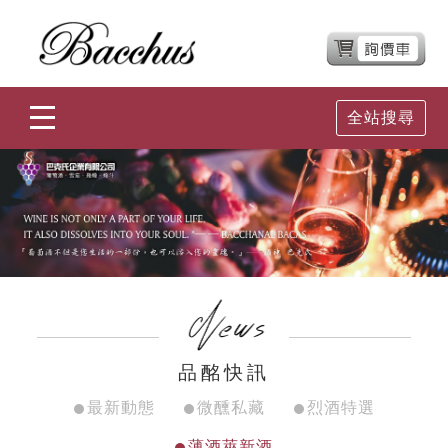
全站搜尋
品酩快訊
最新動態
微醺私藏
烈酒特選
薄酒萊新酒