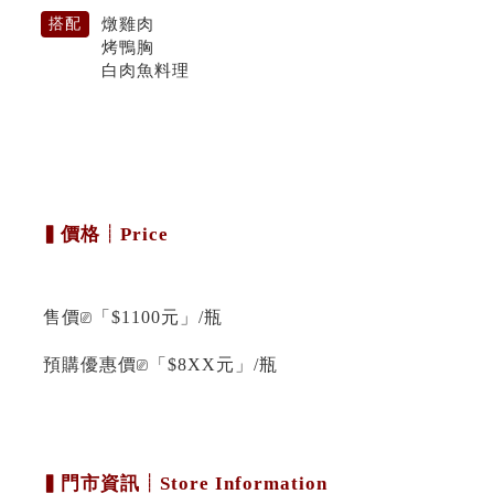
燉雞肉
搭配
烤鴨胸
白肉魚料理
▍價格┊Price
售價⎚「$1100元」/瓶
預購優惠價⎚「$8XX元」/瓶
▍門市資訊┊Store Information