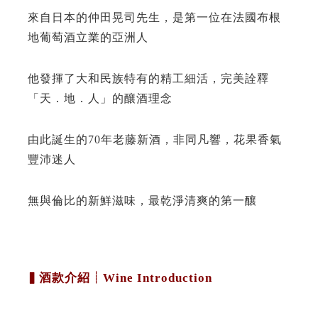
來自日本的仲田晃司先生，是第一位在法國布根
地葡萄酒立業的亞洲人
他發揮了大和民族特有的精工細活，完美詮釋
「天．地．人」的釀酒理念
由此誕生的70年老藤新酒，非同凡響，花果香氣
豐沛迷人
無與倫比的新鮮滋味，最乾淨清爽的第一釀
▍酒款介紹┊Wine Introduction